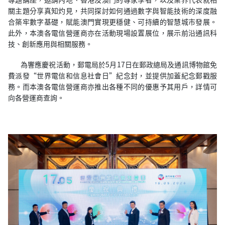
關主題分享真知灼見，共同探討如何通過數字與智能技術的深度融
合築牢數字基礎，賦能澳門實現更穩健、可持續的智慧城市發展。
此外，本澳各電信營運商亦在活動現場設置展位，展示前沿通訊科
技、創新應用與相關服務。
為響應慶祝活動，郵電局於5月17日在郵政總局及通訊博物館免
費派發“世界電信和信息社會日”紀念封，並提供加蓋紀念郵戳服
務。而本澳各電信營運商亦推出各種不同的優惠予其用戶，詳情可
向各營運商查詢。