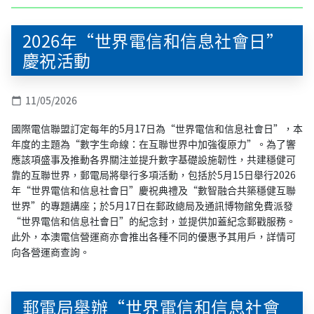
2026年“世界電信和信息社會日”
慶祝活動
11/05/2026
calendar_today
國際電信聯盟訂定每年的5月17日為“世界電信和信息社會日”，本
年度的主題為“數字生命線：在互聯世界中加強復原力”。為了響
應該項盛事及推動各界關注並提升數字基礎設施韌性，共建穩健可
靠的互聯世界，郵電局將舉行多項活動，包括於5月15日舉行2026
年“世界電信和信息社會日”慶祝典禮及“數智融合共築穩健互聯
世界”的專題講座；於5月17日在郵政總局及通訊博物館免費派發
“世界電信和信息社會日”的紀念封，並提供加蓋紀念郵戳服務。
此外，本澳電信營運商亦會推出各種不同的優惠予其用戶，詳情可
向各營運商查詢。
郵電局舉辦“世界電信和信息社會