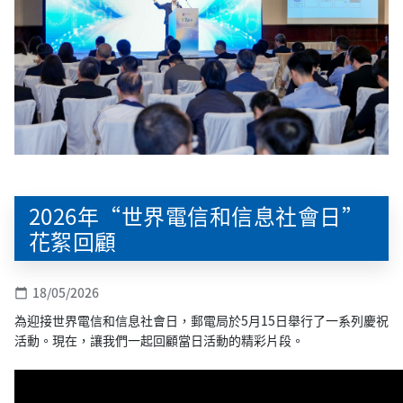
2026年“世界電信和信息社會日”
花絮回顧
18/05/2026
calendar_today
為迎接世界電信和信息社會日，郵電局於5月15日舉行了一系列慶祝
活動。現在，讓我們一起回顧當日活動的精彩片段。