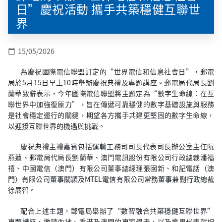
日”慶祝活動 攜手共築穩健互聯世
界
15/05/2026
calendar_today
為慶祝國際電信聯盟訂定的“世界電信和信息社會日”，郵電
局於5月15日早上10時舉辦慶祝典禮及專題講座。郵電局代局長劉
蘭華致辭表示，今年國際電信聯盟將主題定為“數字生命線：在互
聯世界中加強復原力”，旨在傳遞可靠穩健的數字基礎設施與服務
是社會穩定運行的關鍵，期望各方攜手共建更堅固的數字生命線，
以迎接互聯世界的機遇與挑戰。
慶祝典禮主禮嘉賓包括運輸工務司司長代表司長辦公室主任阮
燕蓮、郵電局代局長劉蘭華、澳門電訊股份有限公司行政總裁潘福
禧、中國電信（澳門）有限公司董事總經理張國新、和記電話（澳
門）有限公司董事關頴及MTEL電信有限公司常務董事兼副行政總裁
徐展智。
配合上述主題，郵電局舉辦了“數智融合共築穩健互聯世界”
專題講座，邀請內地、香港及澳門的專家學者，以及業界代表就相