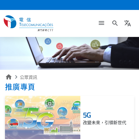
search
translate
home
公眾資訊
推廣專頁
5G
改變未來，引領新世代