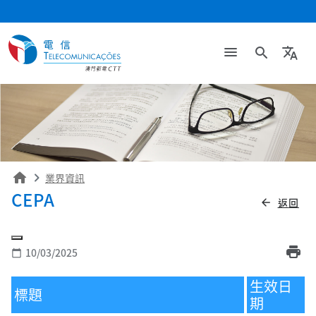
search
translate
home
業界資訊
CEPA
返回
arrow_back
print
10/03/2025
calendar_today
生效日
標題
期