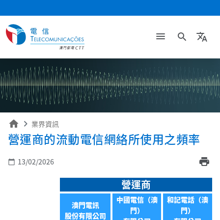
search
translate
home
業界資訊
營運商的流動電信網絡所使用之頻率
print
13/02/2026
calendar_today
營運商
中國電信（澳
和記電話（澳
澳門電訊
門）
門）
股份有限公司