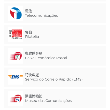
電信
Telecomunicações
集郵
Filatelia
郵政儲金局
Caixa Económica Postal
特快專遞
Serviço do Correio Rápido (EMS)
通訊博物館
Museu das Comunicações