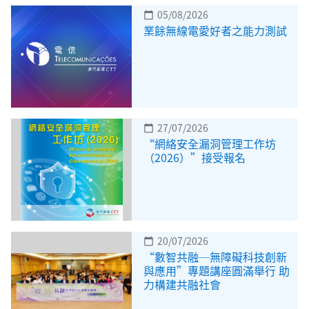
05/08/2026
calendar_today
業餘無線電愛好者之能力測試
27/07/2026
calendar_today
“網絡安全漏洞管理工作坊
（2026）”接受報名
20/07/2026
calendar_today
“數智共融─無障礙科技創新
與應用”專題講座圓滿舉行 助
力構建共融社會