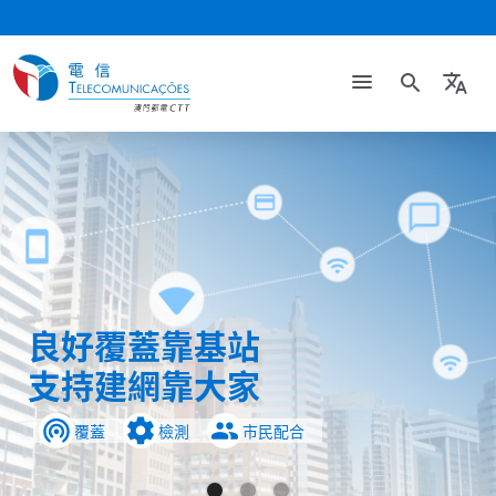
search
translate
Slide 1 of 3.
良好覆蓋靠基站
支持建網靠大家
覆蓋
檢測
市民配合