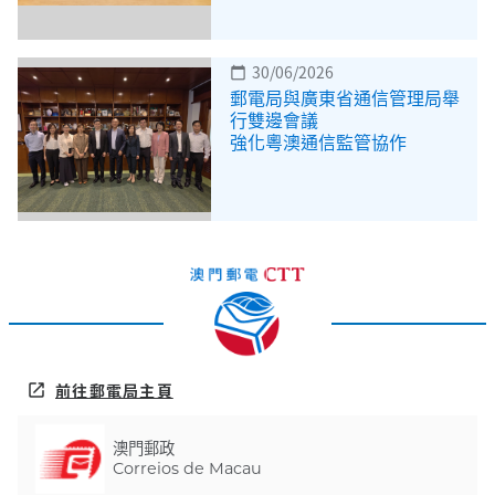
30/06/2026
calendar_today
郵電局與廣東省通信管理局舉
行雙邊會議
強化粵澳通信監管協作
前往郵電局主頁
open_in_new
澳門郵政
Correios de Macau