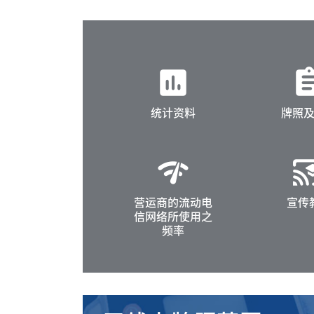
insert_chart
assign
统计资料
牌照
network_check
cast_for_ed
营运商的流动电
宣传
信网络所使用之
频率