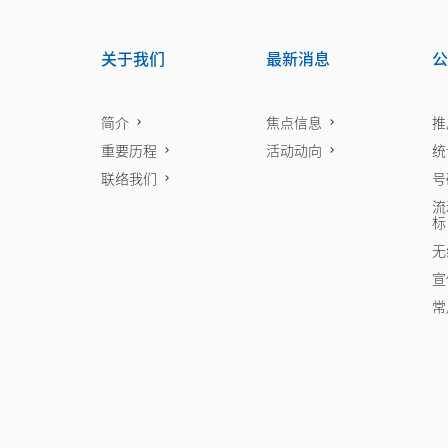
关于我们
最新消息
公
简介
焦点信息
推
重要历程
活动动向
统
联络我们
号
流
标
无
宣
常