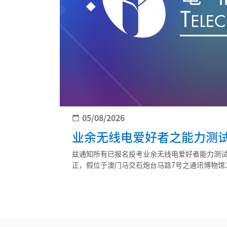
05/08/2026
calendar_today
业余无线电爱好者之能力测
兹通知所有已报名投考业余无线电爱好者能力测试之
正，假位于澳门马交石炮台马路7号之通讯博物馆