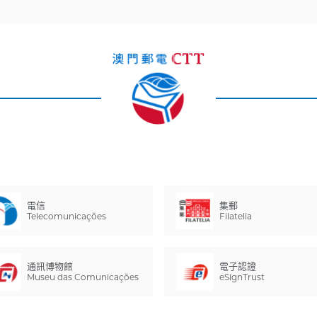
電信
集郵
Telecomunicações
Filatelia
通訊博物館
電子認證
Museu das Comunicações
eSignTrust