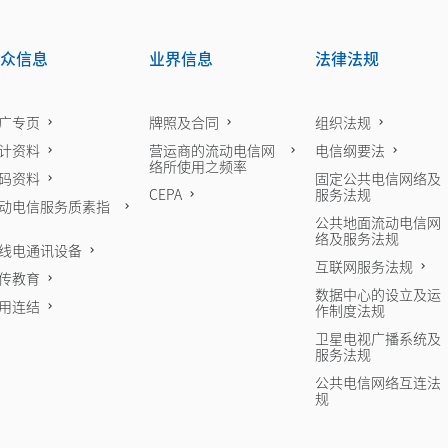
众信息
业界信息
法律法规
广专页
牌照及合同
组织法规
计资料
营运商的流动电信网
电信纲要法
络所使用之频率
码资料
固定公共电信网络及
CEPA
服务法规
动电信服务质素指
公共地面流动电信网
络及服务法规
线电通讯设备
互联网服务法规
传教育
数据中心的设立及运
用连结
作制度法规
卫星电视广播系统及
服务法规
公共电信网络互连法
规