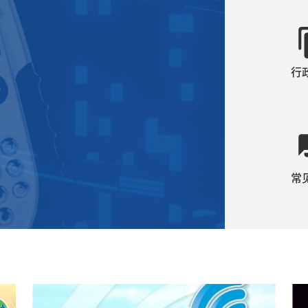
fil
行
quest
常