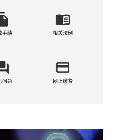
e_copy
menu_book
政手续
相关法例
ion_answer
payment
见问题
网上缴费