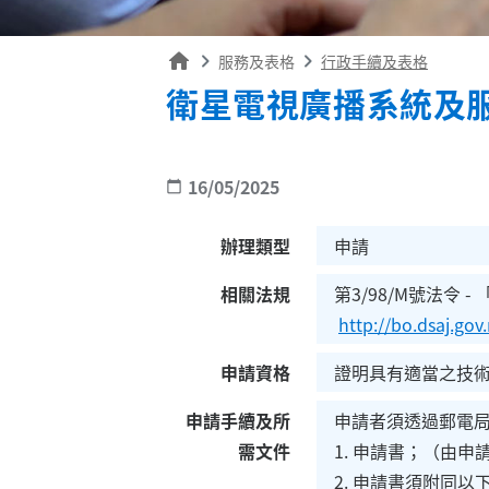
home
服務及表格
行政手續及表格
衛星電視廣播系統及
16/05/2025
calendar_today
辦理類型
申請
相關法規
第3/98/M號法令
http://bo.dsaj.go
申請資格
證明具有適當之技
申請手續及所
申請者須透過郵電
需文件
1. 申請書；（由
2. 申請書須附同以