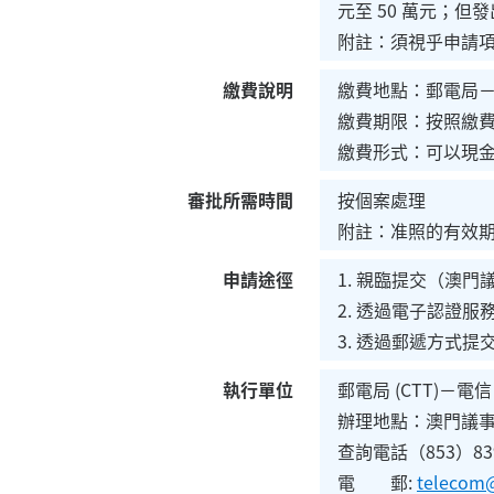
元至 50 萬元；
附註：須視乎申請
繳費說明
繳費地點：郵電局
繳費期限：按照繳
繳費形式：可以現
審批所需時間
按個案處理
附註：准照的有效
申請途徑
1. 親臨提交（澳
2. 透過電子認證
3. 透過郵遞方式
執行單位
郵電局 (CTT)－電信
辦理地點：澳門議
查詢電話（853）8396
電 郵:
telecom@