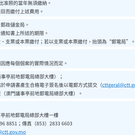
但發出准照的當年無須繳納。
項目而繳付上述費用。
－郵政儲金局。
費通知書上所述的期限。
金、支票或本票繳付；若以支票或本票繳付，抬頭為“郵電局”
期因應每個個案的實際情況而定。
門議事亭前地郵電局總部大樓）；
服務於申請書產生合格電子簽名後以電郵方式提交（
cttgeral@ctt.
提交（澳門議事亭前地郵電局總部大樓）。
事亭前地郵電局總部大樓一樓
 8851；傳真（853）2833 6603
ctt.gov.mo