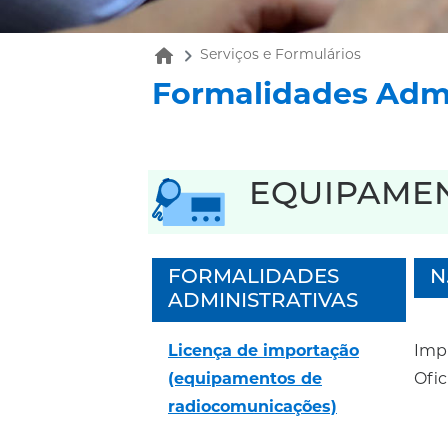
home
Serviços e Formulários
Formalidades Admi
EQUIPAME
FORMALIDADES
N
ADMINISTRATIVAS
Licença de importação
Imp
(equipamentos de
Ofic
radiocomunicações)