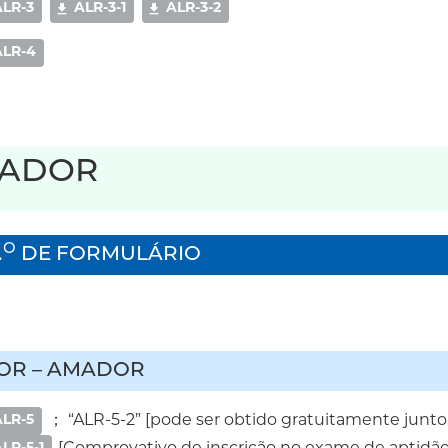
ALR-3
ALR-3-1
ALR-3-2
ALR-4
RADOR
O
.
DE FORMULÁRIO
OR – AMADOR
ALR-5
；
“ALR-5-2” [pode ser obtido gratuitamente junt