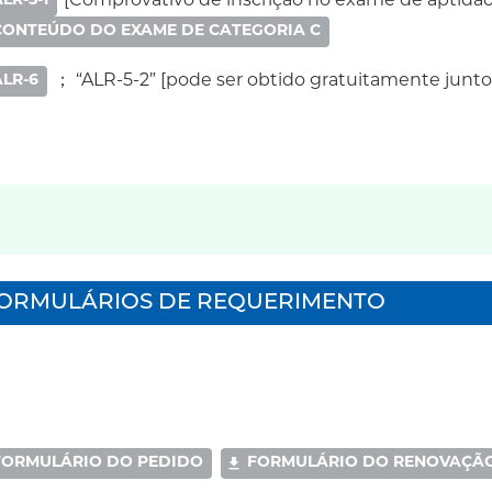
LR-5-1
[Comprovativo de inscrição no exame de aptidã
CONTEÚDO DO EXAME DE CATEGORIA C
ALR-6
；
“ALR-5-2” [pode ser obtido gratuitamente junto
ORMULÁRIOS DE REQUERIMENTO
FORMULÁRIO DO PEDIDO
FORMULÁRIO DO RENOVAÇÃ