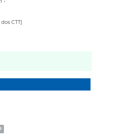
o]；
 dos CTT]
O