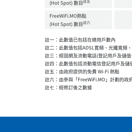
註五
(Hot Spot) 數目
FreeWiFi.MO熱點
註六
(Hot Spot) 數目
註一：此數值已包括在總用戶數內
註二：此數值包括ADSL寛頻、光纖寬頻
註三：經固網及流動電話(登記用戶及儲值
註四：此數值包括流動電信登記用戶及儲
註五：由政府提供的免費 Wi-Fi 熱點
註六：由參與「FreeWiFi.MO」計劃的政
註七：經修訂後之數據