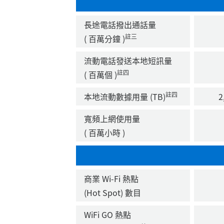
長途電話撥出通話量
註三
( 百萬分鐘 )
流動電話發送本地短訊量
註四
( 百萬個 )
註四
本地流動數據用量 (TB)
2,
寬頻上網使用量
( 百萬小時 )
商業 Wi-Fi 熱點
(Hot Spot) 數目
WiFi GO 熱點