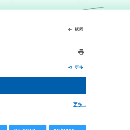
返回
arrow_back
print
更多
read_more
更多...