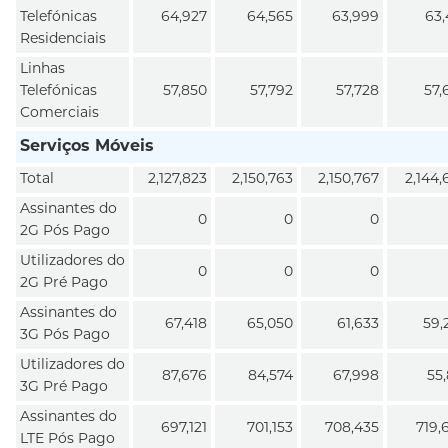
Telefónicas
64,927
64,565
63,999
63,
Residenciais
Linhas
Telefónicas
57,850
57,792
57,728
57,
Comerciais
Serviços Móveis
Total
2,127,823
2,150,763
2,150,767
2,144,
Assinantes do
0
0
0
2G Pós Pago
Utilizadores do
0
0
0
2G Pré Pago
Assinantes do
67,418
65,050
61,633
59,
3G Pós Pago
Utilizadores do
87,676
84,574
67,998
55,
3G Pré Pago
Assinantes do
697,121
701,153
708,435
719,
LTE Pós Pago