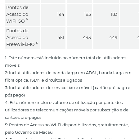
Pontos de
Acesso do
194
185
183
1
5
WIFI GO
Pontos de
Acesso do
451
443
449
4
6
FreeWiFi.MO
1: Este número está incluído no número total de utilizadores
móveis
2: Inclui utilizadores de banda larga em ADSL, banda larga em
fibra óptica, ISDN e circuitos alugados
3: Inclui utilizadores de serviço fixo e móvel ( cartão pré pago e
pós pago)
4: Este número inclui o volume de utilização por parte dos
utilizadores de telecomunicações móveis por subscrição e de
cartões pré-pagos
5: Pontos de Acesso ao Wi-Fi disponibilizados, gratuitamente,
pelo Governo de Macau