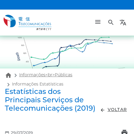
search
translate
home
Informações<br>Públicas
Informações Estatísticas
Estatísticas dos
Principais Serviços de
Telecomunicações (2019)
arrow_back
VOLTAR
print
calendar_today
29/07/2019