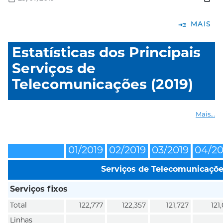
read_more
MAIS
Estatísticas dos Principais
Serviços de
Telecomunicações (2019)
Mais...
01/2019
02/2019
03/2019
04/20
Serviços de Telecomunicaçõ
Serviços fixos
Total
122,777
122,357
121,727
121,
Linhas