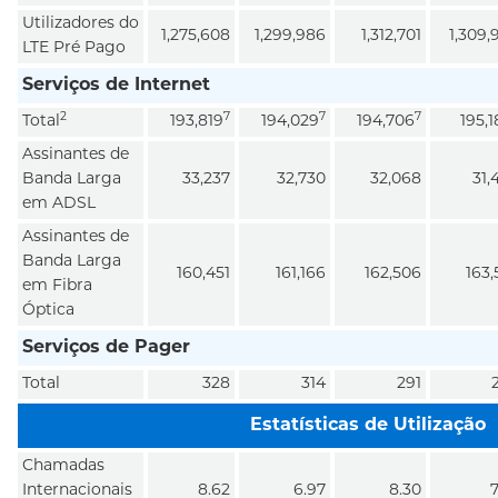
Utilizadores do
1,275,608
1,299,986
1,312,701
1,309,
LTE Pré Pago
Serviços de Internet
2
7
7
7
Total
193,819
194,029
194,706
195,1
Assinantes de
Banda Larga
33,237
32,730
32,068
31,
em ADSL
Assinantes de
Banda Larga
160,451
161,166
162,506
163,
em Fibra
Óptica
Serviços de Pager
Total
328
314
291
2
Estatísticas de Utilização
Chamadas
Internacionais
8.62
6.97
8.30
7