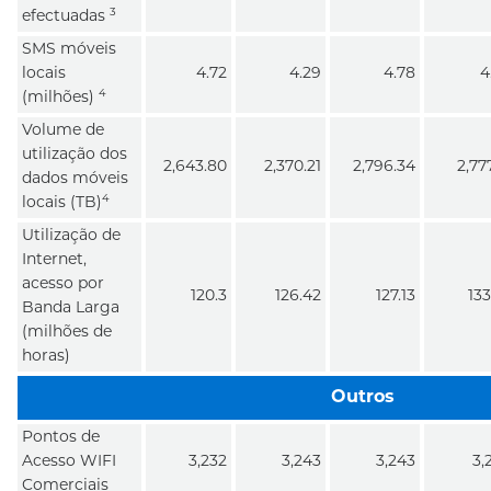
3
efectuadas
SMS móveis
locais
4.72
4.29
4.78
4
4
(milhões)
Volume de
utilização dos
2,643.80
2,370.21
2,796.34
2,777
dados móveis
4
locais (TB)
Utilização de
Internet,
acesso por
120.3
126.42
127.13
133
Banda Larga
(milhões de
horas)
Outros
Pontos de
Acesso WIFI
3,232
3,243
3,243
3,
Comerciais