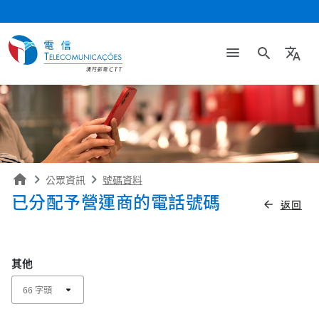
search
translate
home
公眾資訊
號碼資料
已分配予營運商的電話號碼
返回
arrow_back
其他
arrow_drop_down
66 字頭