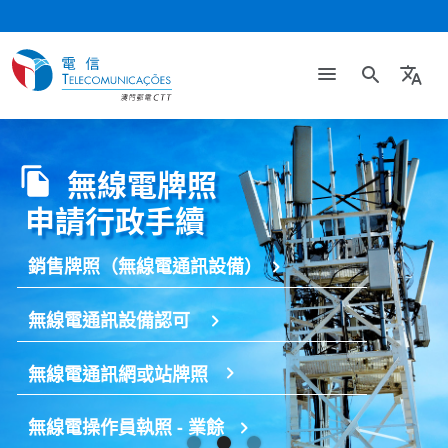
search
translate
Slide 2 of 3.
無線電牌照
申請行政手續
銷售牌照（無線電通訊設備）
無線電通訊設備認可
無線電通訊網或站牌照
無線電操作員執照 - 業餘