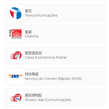
電信
Telecomunicações
集郵
Filatelia
郵政儲金局
Caixa Económica Postal
特快專遞
Serviço do Correio Rápido (EMS)
通訊博物館
Museu das Comunicações