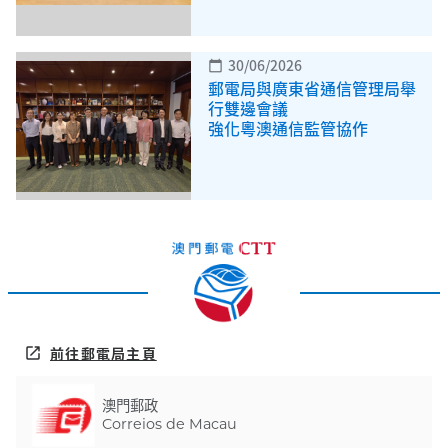
30/06/2026
calendar_today
郵電局與廣東省通信管理局舉
行雙邊會議
強化粵澳通信監管協作
前往郵電局主頁
open_in_new
澳門郵政
Correios de Macau