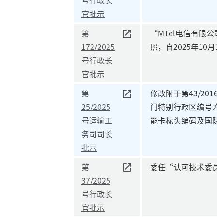
官批示
第
“MTel电信有限
172/2025
照，自2025年10月
号行政长
官批示
第
修改附于第43/20
25/2025
门特别行政区编号
号运输工
能卡标头编码及国
务司司长
批示
第
委任“认可技术委
37/2025
号行政长
官批示