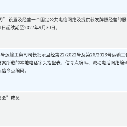
公司” 设置及经营一个固定公共电信网络及提供获发牌照经营的服务
1日起续期至2027年9月30日。
16号运输工务司司长批示且经第22/2022号及第26/2023号运
方案所载的本地电话字头指配表、信令点编码、流动电话网络编
际信令点编码。
员会”成员