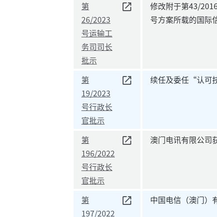
第
修改附于第43/2
26/2023
号方案所载的国际
号运输工
务司司长
批示
第
续任及委任“认可
19/2023
号行政长
官批示
第
澳门电讯有限公司
196/2022
号行政长
官批示
第
中国电信（澳门）
197/2022