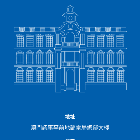
63222224
63222225
63222226
63222227
63222228
632222
63222263
63222266
63222288
63222299
63222300
632223
63222388
63222399
63222444
63222555
63222666
632227
63223232
63223233
63223300
63223311
63223322
632233
63223366
63223388
63223399
63224322
63224444
632244
63225533
63225555
63225566
63225588
63225599
632263
63226355
63226363
63226366
63226377
63226388
632263
63226655
63226666
63226688
63226699
63227322
632277
63228388
63228399
63228800
63228811
63228822
632288
63229300
63229322
63229333
63229366
63229388
632293
63229955
63229966
63229988
63229999
63231303
632316
63232322
63232323
63232332
63232333
63232363
632332
地址
63233323
63233332
63233333
63233343
63234567
632363
澳門議事亭前地郵電局總部大樓
63244444
63246324
63252525
63252563
63255555
632563
63263163
63263233
63263263
63263363
63263663
632638