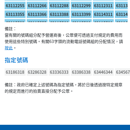
63112255
63112266
63112288
63112299
63112311
631131
63113355
63113366
63113388
63113399
63114311
631144
63115533
63115555
63115566
63115588
63115599
631163
備註：
63116355
63116363
63116366
63116377
63116388
631163
當有關的號碼組分配予營運商後，公眾便可透過支付規定的費用而
63116655
63116666
63116688
63116699
63117311
631177
使用這些特別號碼。有關63字頭的流動電話號碼組的分配情況，請
按此
。
63118833
63118855
63118866
63118888
63118899
631193
63119955
63119966
63119988
63119999
63121212
631212
指定號碼
63131313
63131363
63132333
63133133
63133333
631363
63186318
63286328
63336333
63386338
63446344
634567
63146314
63151515
63151563
63155555
63156315
631616
63163263
63166313
63166316
63166666
63171717
631717
備註：政府已確定上述號碼為指定號碼，將於日後透過按特定規章
的規定而進行的拍賣直接分配予公眾。
63183183
63188888
63191919
63191963
63193193
631963
63203203
63206320
63206363
63211111
63212121
632121
63220022
63220033
63220055
63220066
63220088
632200
63220388
63220399
63221100
63221111
63221122
632211
63221322
63221668
63222000
63222111
63222200
632222