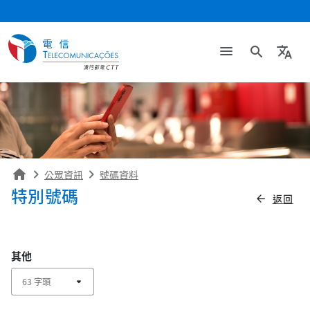
search
translate
home
公眾資訊
號碼資料
特別號碼
返回
arrow_back
其他
arrow_drop_down
63 字頭