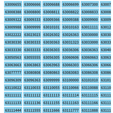
63006655
63006666
63006688
63006699
63007300
630077
63008388
63008800
63008811
63008822
63008833
630088
63009322
63009333
63009366
63009388
63009900
630099
63009988
63009999
63010101
63010163
63011111
630123
63022222
63023023
63026302
63026363
63030000
630300
63030330
63030333
63030363
63031323
63033000
630330
63033330
63033333
63036303
63036306
63036363
630404
63050563
63055555
63056305
63060606
63060663
630630
63063663
63063863
63063963
63066303
63066306
630663
63077777
63080808
63080863
63083083
63086308
630863
63096309
63096363
63099999
63100000
63101010
631010
63110022
63110033
63110055
63110066
63110088
631100
63111111
63111112
63111113
63111114
63111115
631111
63111133
63111136
63111155
63111163
63111166
631111
63111444
63111555
63111666
63111777
63111888
631119