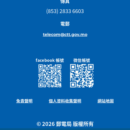
傳真
63266666
63272727
63272763
63276327
63277777
632816
(853) 2833 6603
63288888
63292929
63292963
63293293
63296329
632963
電郵
63300033
63300300
63300303
63300330
63300333
633013
63303033
63303063
63303300
63303303
63303330
633033
telecom@ctt.gov.mo
63309330
63310331
63311111
63311331
63312331
633131
63316331
63318331
63319331
63320332
63321332
633216
63322322
63322323
63322332
63322333
63323222
633232
facebook 帳號
微信帳號
63323323
63323332
63323333
63325332
63326332
633263
63330011
63330022
63330030
63330033
63330055
633300
63330303
63330322
63330330
63330333
63330366
633303
63331133
63331155
63331166
63331188
63331199
633312
免責聲明
個人資料收集聲明
網站地圖
63332222
63332223
63332232
63332233
63332255
633322
63332322
63332323
63332332
63332333
63332345
633323
63333030
63333033
63333111
63333210
63333222
633332
© 2026 郵電局 版權所有
63333311
63333322
63333323
63333330
63333331
633333