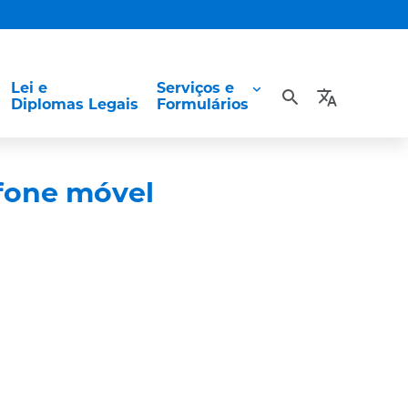
Lei e
Serviços e
search
translate
Diplomas Legais
Formulários
fone móvel