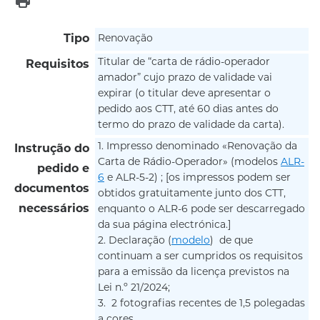
print
Tipo
Renovação
Titular de “carta de rádio-operador
Requisitos
amador” cujo prazo de validade vai
expirar (o titular deve apresentar o
pedido aos CTT, até 60 dias antes do
termo do prazo de validade da carta).
1. Impresso denominado «Renovação da
Instrução do
Carta de Rádio-Operador» (modelos
ALR-
pedido e
6
e ALR-5-2) ; [os impressos podem ser
documentos
obtidos gratuitamente junto dos CTT,
necessários
enquanto o ALR-6 pode ser descarregado
da sua página electrónica.]
2. Declaração (
modelo
) de que
continuam a ser cumpridos os requisitos
para a emissão da licença previstos na
Lei n.º 21/2024;
3. 2 fotografias recentes de 1,5 polegadas
a cores .