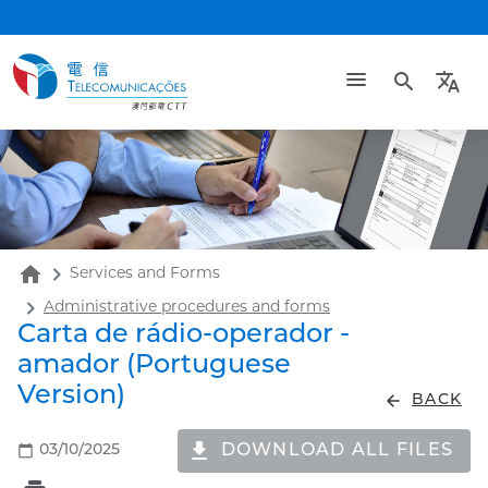
search
translate
home
Services and Forms
Administrative procedures and forms
Carta de rádio-operador -
amador (Portuguese
Version)
arrow_back
BACK
DOWNLOAD ALL FILES
calendar_today
03/10/2025