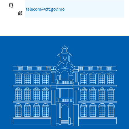
电
telecom@ctt.gov.mo
邮