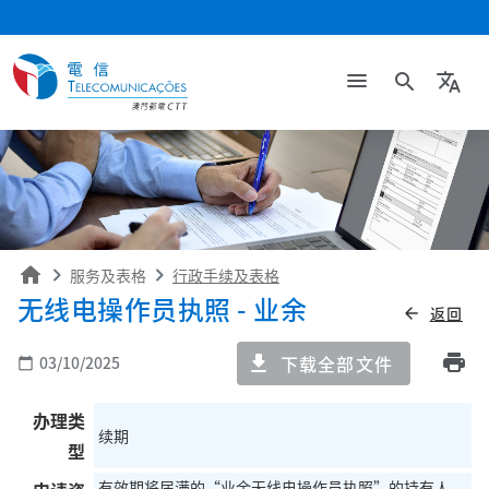
search
translate
home
服务及表格
行政手续及表格
无线电操作员执照 - 业余
返回
arrow_back
print
下载全部文件
03/10/2025
calendar_today
办理类
续期
型
有效期将届满的“业余无线电操作员执照”的持有人。