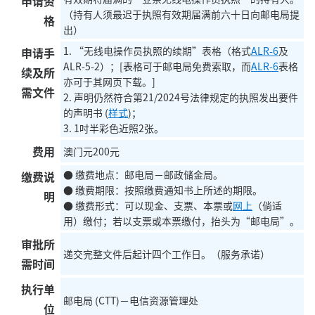
申请资
（持有人须最迟于执照有效期届满前六十日向邮电局提
格
出）
1. “无线电操作员执照的续期”表格（格式
ALR-6
及
申请手
ALR-5-2）；[表格可于邮电局免费索取，而
ALR-6
表格
续及所
亦可于其网页下载。]
需文件
2. 声明仍然符合第21/2024号法律规定的执照发出要件
的声明书 (
样式
)；
3. 1吋半彩色近照2张。
费用
澳门元200元
● 缴费地点：邮电局－邮政储金局。
缴费说
● 缴费期限：按照缴费通知书上所述的期限。
明
● 缴费形式：可以现金、支票、本票或
网上
（倘适
用）缴付；若以支票或本票缴付，抬头为“邮电局”。
审批所
递交完整文件后起计四个工作日。（服务承诺）
需时间
执行单
邮电局 (CTT)－电信资源管理处
位