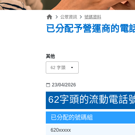
home
公眾資訊
號碼資料
已分配予營運商的電
其他
arrow_drop_down
62 字頭
23/04/2026
calendar_today
62字頭的流動電話
已分配的號碼組
620xxxxx