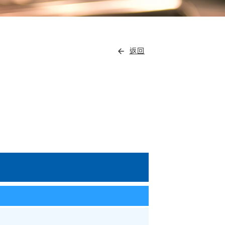
arrow_back
返回