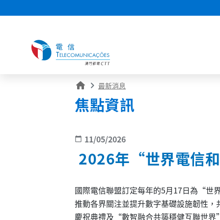
home
最新消息
焦點資訊
11/05/2026
calendar_today
2026年“世界電信
國際電信聯盟訂定每年的5月17日為“
推動各界關注並提升數字基礎設施韌性，共
慶祝典禮及“數智融合共築穩健互聯世界