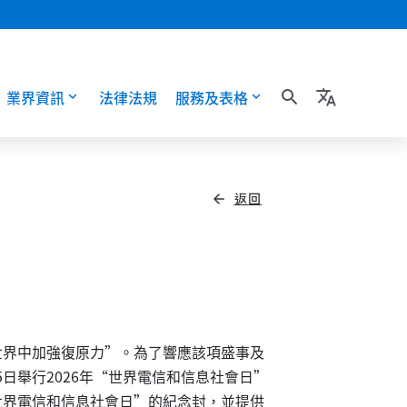
業界資訊
法律法規
服務及表格
search
translate
返回
arrow_back
世界中加強復原力”。為了響應該項盛事及
日舉行2026年“世界電信和信息社會日”
世界電信和信息社會日”的紀念封，並提供