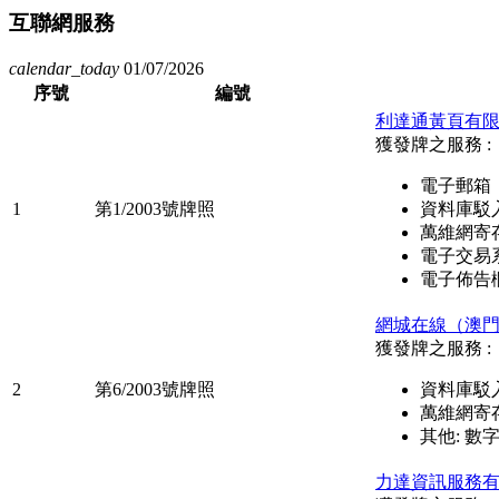
互聯網服務
calendar_today
01/07/2026
序號
編號
利達通黃頁有
獲發牌之服務 :
電子郵箱
1
第1/2003號牌照
資料庫駁
萬維網寄
電子交易
電子佈告
網城在線（澳
獲發牌之服務 :
2
第6/2003號牌照
資料庫駁
萬維網寄
其他: 
力達資訊服務